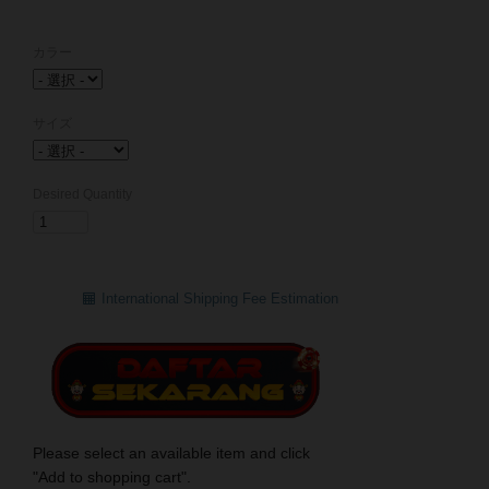
カラー
サイズ
Desired Quantity
International Shipping Fee Estimation
Please select an available item and click
"Add to shopping cart".