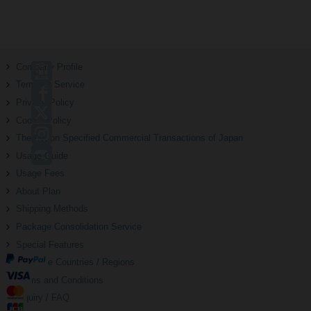
Company Profile
Terms of Service
Facebook
Privacy Policy
X
Cookie Policy
Instagram
The Act on Specified Commercial Transactions of Japan
Discord
Usage Guide
Usage Fees
About Plan
Shipping Methods
Package Consolidation Service
Special Features
Available Countries / Regions
Terms and Conditions
Inquiry / FAQ