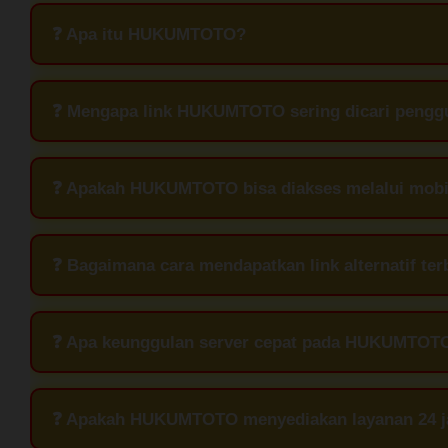
❓ Apa itu HUKUMTOTO?
HUKUMTOTO merupakan platform digital dengan akses cepat yang m
stabil sehingga pengguna dapat mengakses layanan secara nyaman
❓ Mengapa link HUKUMTOTO sering dicari pengg
Karena link HUKUMTOTO menyediakan akses cepat, alternatif login s
mudah diakses dari berbagai perangkat.
❓ Apakah HUKUMTOTO bisa diakses melalui mobi
Ya, tampilan HUKUMTOTO dirancang responsif untuk perangkat mob
maupun tablet.
❓ Bagaimana cara mendapatkan link alternatif ter
Pengguna dapat menggunakan link alternatif resmi yang selalu dipe
kendala.
❓ Apa keunggulan server cepat pada HUKUMTOT
Server cepat membantu proses loading halaman menjadi ringan, login
❓ Apakah HUKUMTOTO menyediakan layanan 24 