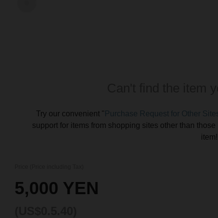
Can't find the item y
Try our convenient "
Purchase Request for Other Site
support for items from shopping sites other than those
item!
Price (Price including Tax)
5,000 YEN
(US$0.5.40)