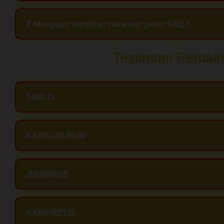
Ya, halaman saat ini menampilkan layanan customer service onli
saja.
❓ Mengapa tampilan halaman perlu FAQ?
FAQ membantu mesin pencari memahami isi halaman lebih jelas dan b
Testimoni Pema
TABLO
Sejauh ini pengalaman gue di HUKUMTOTO nyaman banget. Akses cep
Mantap pokoknya!
KADALGURUN
HUKUMTOTO memang paling mantap tahun 2026. Sistemnya ringan, g
buat isi waktu santai.
JHONSKIE
Menurut gue, HUKUMTOTO beda dari platform lain. Stabil, mudah dipak
Gak bikin stress sama sekali.
KAMPRET11