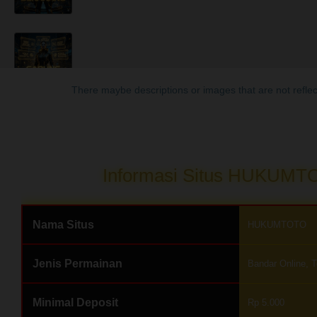
There maybe descriptions or images that are not reflec
Informasi Situs HUKUMTO
Nama Situs
HUKUMTOTO
Jenis Permainan
Bandar Online, T
Minimal Deposit
Rp 5.000